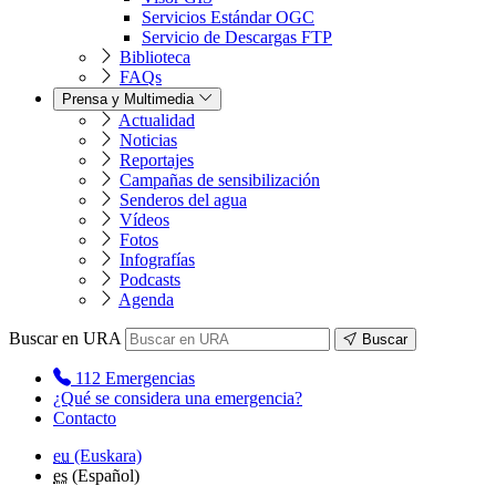
Servicios Estándar OGC
Servicio de Descargas FTP
Biblioteca
FAQs
Prensa y Multimedia
Actualidad
Noticias
Reportajes
Campañas de sensibilización
Senderos del agua
Vídeos
Fotos
Infografías
Podcasts
Agenda
Buscar en URA
Buscar
112
Emergencias
¿Qué se considera una emergencia?
Contacto
eu
(Euskara)
es
(Español)