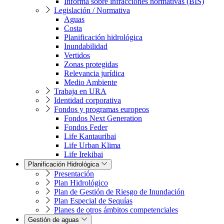
Informa sobre infracciones normativas (BIS)
Legislación / Normativa
Aguas
Costa
Planificación hidrológica
Inundabilidad
Vertidos
Zonas protegidas
Relevancia jurídica
Medio Ambiente
Trabaja en URA
Identidad corporativa
Fondos y programas europeos
Fondos Next Generation
Fondos Feder
Life Kantauribai
Life Urban Klima
Life Irekibai
Planificación Hidrológica
Presentación
Plan Hidrológico
Plan de Gestión de Riesgo de Inundación
Plan Especial de Sequías
Planes de otros ámbitos competenciales
Gestión de aguas