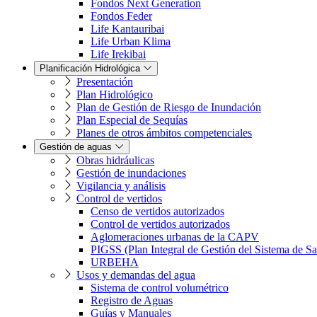
Fondos Next Generation
Fondos Feder
Life Kantauribai
Life Urban Klima
Life Irekibai
Planificación Hidrológica
Presentación
Plan Hidrológico
Plan de Gestión de Riesgo de Inundación
Plan Especial de Sequías
Planes de otros ámbitos competenciales
Gestión de aguas
Obras hidráulicas
Gestión de inundaciones
Vigilancia y análisis
Control de vertidos
Censo de vertidos autorizados
Control de vertidos autorizados
Aglomeraciones urbanas de la CAPV
PIGSS (Plan Integral de Gestión del Sistema de S
URBEHA
Usos y demandas del agua
Sistema de control volumétrico
Registro de Aguas
Guías y Manuales