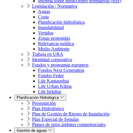
Informa sobre infracciones normativas (BIS)
Legislación / Normativa
Aguas
Costa
Planificación hidrológica
Inundabilidad
Vertidos
Zonas protegidas
Relevancia jurídica
Medio Ambiente
Trabaja en URA
Identidad corporativa
Fondos y programas europeos
Fondos Next Generation
Fondos Feder
Life Kantauribai
Life Urban Klima
Life Irekibai
Planificación Hidrológica
Presentación
Plan Hidrológico
Plan de Gestión de Riesgo de Inundación
Plan Especial de Sequías
Planes de otros ámbitos competenciales
Gestión de aguas