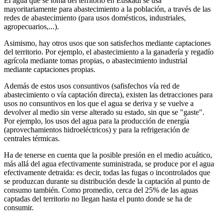
El agua que se toma del territorio en Euskadi se usa
mayoritariamente para abastecimiento a la población, a través de las
redes de abastecimiento (para usos domésticos, industriales,
agropecuarios,...).
Asimismo, hay otros usos que son satisfechos mediante captaciones
del territorio. Por ejemplo, el abastecimiento a la ganadería y regadío
agrícola mediante tomas propias, o abastecimiento industrial
mediante captaciones propias.
Además de estos usos consuntivos (safisfechos vía red de
abastecimiento o vía captación directa), existen las detracciones para
usos no consuntivos en los que el agua se deriva y se vuelve a
devolver al medio sin verse alterado su estado, sin que se "gaste".
Por ejemplo, los usos del agua para la producción de energía
(aprovechamientos hidroeléctricos) y para la refrigeración de
centrales térmicas.
Ha de tenerse en cuenta que la posible presión en el medio acuático,
más allá del agua efectivamente suministrada, se produce por el agua
efectivamente detraida: es decir, todas las fugas o incontrolados que
se produzcan durante su distribución desde la captación al punto de
consumo también. Como promedio, cerca del 25% de las aguas
captadas del territorio no llegan hasta el punto donde se ha de
consumir.