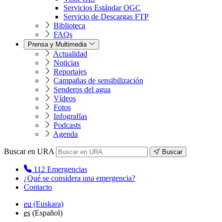
Servicios Estándar OGC
Servicio de Descargas FTP
Biblioteca
FAQs
Prensa y Multimedia
Actualidad
Noticias
Reportajes
Campañas de sensibilización
Senderos del agua
Vídeos
Fotos
Infografías
Podcasts
Agenda
Buscar en URA
Buscar
112
Emergencias
¿Qué se considera una emergencia?
Contacto
eu
(Euskara)
es
(Español)