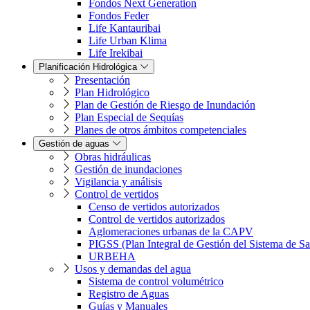
Fondos Next Generation
Fondos Feder
Life Kantauribai
Life Urban Klima
Life Irekibai
Planificación Hidrológica
Presentación
Plan Hidrológico
Plan de Gestión de Riesgo de Inundación
Plan Especial de Sequías
Planes de otros ámbitos competenciales
Gestión de aguas
Obras hidráulicas
Gestión de inundaciones
Vigilancia y análisis
Control de vertidos
Censo de vertidos autorizados
Control de vertidos autorizados
Aglomeraciones urbanas de la CAPV
PIGSS (Plan Integral de Gestión del Sistema de S
URBEHA
Usos y demandas del agua
Sistema de control volumétrico
Registro de Aguas
Guías y Manuales