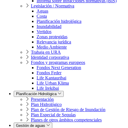
Informa sobre infracciones normativas (BIS)
Legislación / Normativa
Aguas
Costa
Planificación hidrológica
Inundabilidad
Vertidos
Zonas protegidas
Relevancia jurídica
Medio Ambiente
Trabaja en URA
Identidad corporativa
Fondos y programas europeos
Fondos Next Generation
Fondos Feder
Life Kantauribai
Life Urban Klima
Life Irekibai
Planificación Hidrológica
Presentación
Plan Hidrológico
Plan de Gestión de Riesgo de Inundación
Plan Especial de Sequías
Planes de otros ámbitos competenciales
Gestión de aguas