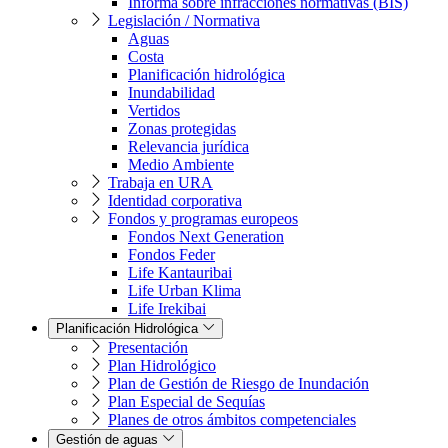
Informa sobre infracciones normativas (BIS)
Legislación / Normativa
Aguas
Costa
Planificación hidrológica
Inundabilidad
Vertidos
Zonas protegidas
Relevancia jurídica
Medio Ambiente
Trabaja en URA
Identidad corporativa
Fondos y programas europeos
Fondos Next Generation
Fondos Feder
Life Kantauribai
Life Urban Klima
Life Irekibai
Planificación Hidrológica
Presentación
Plan Hidrológico
Plan de Gestión de Riesgo de Inundación
Plan Especial de Sequías
Planes de otros ámbitos competenciales
Gestión de aguas