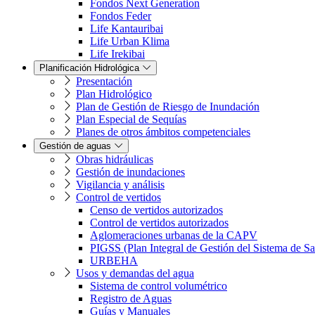
Fondos Next Generation
Fondos Feder
Life Kantauribai
Life Urban Klima
Life Irekibai
Planificación Hidrológica
Presentación
Plan Hidrológico
Plan de Gestión de Riesgo de Inundación
Plan Especial de Sequías
Planes de otros ámbitos competenciales
Gestión de aguas
Obras hidráulicas
Gestión de inundaciones
Vigilancia y análisis
Control de vertidos
Censo de vertidos autorizados
Control de vertidos autorizados
Aglomeraciones urbanas de la CAPV
PIGSS (Plan Integral de Gestión del Sistema de S
URBEHA
Usos y demandas del agua
Sistema de control volumétrico
Registro de Aguas
Guías y Manuales