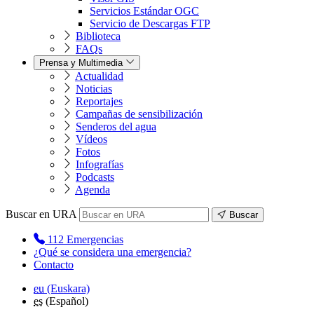
Servicios Estándar OGC
Servicio de Descargas FTP
Biblioteca
FAQs
Prensa y Multimedia
Actualidad
Noticias
Reportajes
Campañas de sensibilización
Senderos del agua
Vídeos
Fotos
Infografías
Podcasts
Agenda
Buscar en URA
Buscar
112
Emergencias
¿Qué se considera una emergencia?
Contacto
eu
(Euskara)
es
(Español)