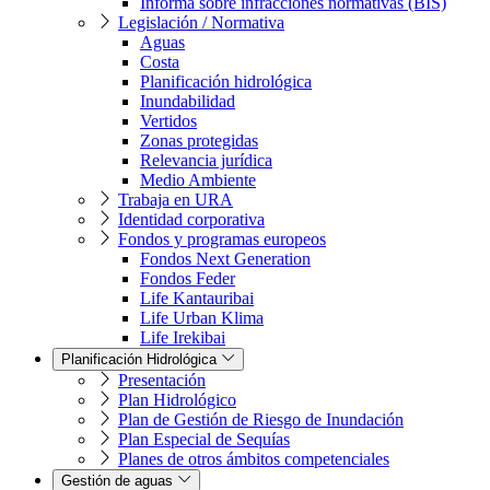
Informa sobre infracciones normativas (BIS)
Legislación / Normativa
Aguas
Costa
Planificación hidrológica
Inundabilidad
Vertidos
Zonas protegidas
Relevancia jurídica
Medio Ambiente
Trabaja en URA
Identidad corporativa
Fondos y programas europeos
Fondos Next Generation
Fondos Feder
Life Kantauribai
Life Urban Klima
Life Irekibai
Planificación Hidrológica
Presentación
Plan Hidrológico
Plan de Gestión de Riesgo de Inundación
Plan Especial de Sequías
Planes de otros ámbitos competenciales
Gestión de aguas