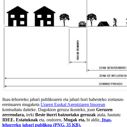
Itsas-lehorreko jabari publikoaren eta jabari hori babesteko zortasun-
eremuaren mugaketa
Uraren Euskal Agentziaren bisorean
kontsultatu daiteke
. Dagokion geruza ikusteko, joan
Geruzen
zerrendara,
ireki
Beste iturri batzuetako geruzak
atala, hautatu
IDEE. Estatukoak
eta, ondoren,
Mugak eta,
bi aldiz,
Itsas-
lehorreko jabari publikoa (PNG, 35 KB).