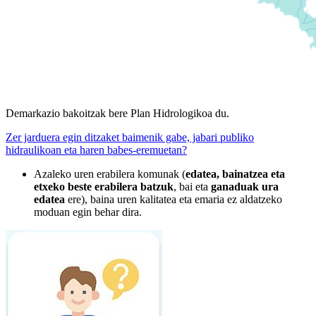
Demarkazio bakoitzak bere Plan Hidrologikoa du.
Zer jarduera egin ditzaket baimenik gabe, jabari publiko
hidraulikoan eta haren babes-eremuetan?
Azaleko uren erabilera komunak (
edatea, bainatzea eta
etxeko beste erabilera batzuk
, bai eta
ganaduak ura
edatea
ere), baina uren kalitatea eta emaria ez aldatzeko
moduan egin behar dira.