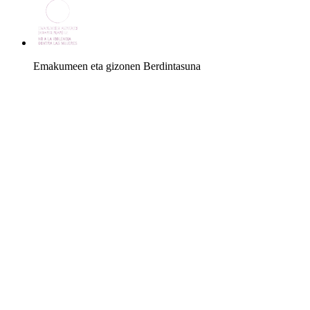
Emakumeen eta gizonen Berdintasuna