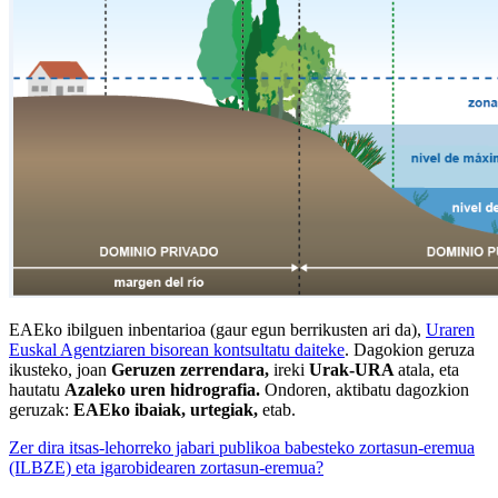
EAEko ibilguen inbentarioa
(gaur egun berrikusten ari da),
Uraren
Euskal Agentziaren bisorean kontsultatu daiteke
. Dagokion geruza
ikusteko, joan
Geruzen zerrendara,
ireki
Urak-URA
atala, eta
hautatu
Azaleko uren hidrografia.
Ondoren, aktibatu dagozkion
geruzak:
EAEko ibaiak, urtegiak,
etab.
Zer dira itsas-lehorreko jabari publikoa babesteko zortasun-eremua
(ILBZE) eta igarobidearen zortasun-eremua?