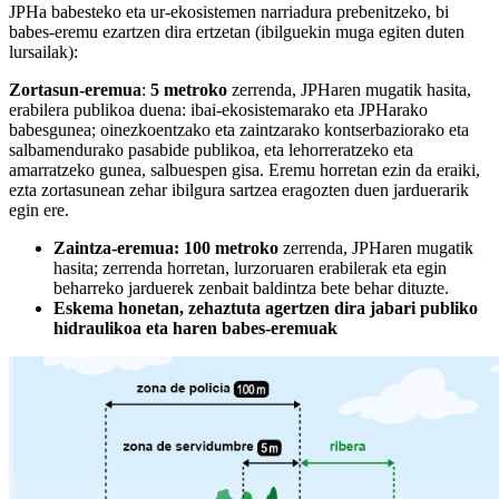
JPHa babesteko eta ur-ekosistemen narriadura prebenitzeko, bi
babes-eremu ezartzen dira ertzetan (ibilguekin muga egiten duten
lursailak):
Zortasun-eremua
:
5 metroko
zerrenda, JPHaren mugatik hasita,
erabilera publikoa duena: ibai-ekosistemarako eta JPHarako
babesgunea; oinezkoentzako eta zaintzarako kontserbaziorako eta
salbamendurako pasabide publikoa, eta lehorreratzeko eta
amarratzeko gunea, salbuespen gisa. Eremu horretan ezin da eraiki,
ezta zortasunean zehar ibilgura sartzea eragozten duen jarduerarik
egin ere.
Zaintza-eremua
: 100 metroko
zerrenda, JPHaren mugatik
hasita; zerrenda horretan, lurzoruaren erabilerak eta egin
beharreko jarduerek zenbait baldintza bete behar dituzte.
Eskema honetan, zehaztuta agertzen dira jabari publiko
hidraulikoa eta haren babes-eremuak