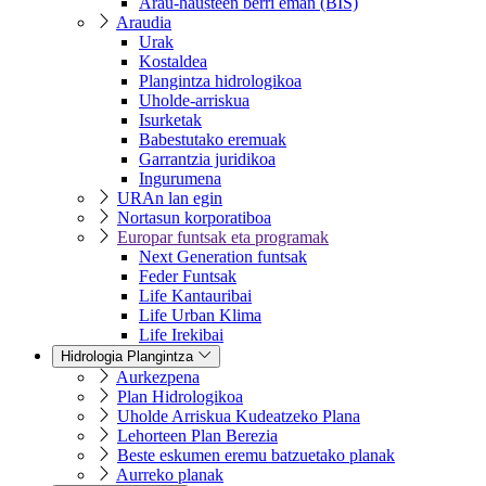
Arau-hausteen berri eman (BIS)
Araudia
Urak
Kostaldea
Plangintza hidrologikoa
Uholde-arriskua
Isurketak
Babestutako eremuak
Garrantzia juridikoa
Ingurumena
URAn lan egin
Nortasun korporatiboa
Europar funtsak eta programak
Next Generation funtsak
Feder Funtsak
Life Kantauribai
Life Urban Klima
Life Irekibai
Hidrologia Plangintza
Aurkezpena
Plan Hidrologikoa
Uholde Arriskua Kudeatzeko Plana
Lehorteen Plan Berezia
Beste eskumen eremu batzuetako planak
Aurreko planak