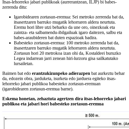
Itsas-lehorreko jabari publikoak (aurrerantzean, ILJP) bi babes-
zerrenda ditu:
Igarobidearen zortasun-eremua: Sei metroko zerrenda bat da,
itsasertzaren barruko mugatik lehorraren aldera neurtuta.
Eremu hori libre utzi beharko da une oro, oinezkoak eta
zaintza- eta salbamendu-ibilgailuak igaro daitezen, salbu eta
babes-araubideren bat duten espazioak badira.
Babesteko zortasun-eremua: 100 metroko zerrenda bat da,
itsasertzaren barruko mugatik lehorraren aldera neurtuta.
Zortasun hori 20 metrokoa izan ohi da, Kostaldeei buruzko
Legea indarrean jarri zenean hiri-lurzoru gisa sailkatutako
lursailetan.
Baimen bat edo
erantzukizunpeko adierazpen
bat aurkeztu behar
da, edozein obra, jarduketa, isurketa edo jarduera egiteko itsas-
lehorreko jabari publikoa babesteko zortasun-eremuan
(igarobidearen zortasun-eremua barne).
Eskema honetan, zehaztuta agertzen dira itsas-lehorreko jabari
publikoa eta jabari hori babesteko zortasun-eremua