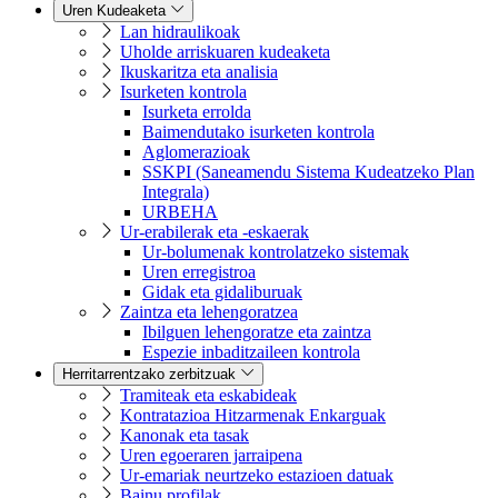
Uren Kudeaketa
Lan hidraulikoak
Uholde arriskuaren kudeaketa
Ikuskaritza eta analisia
Isurketen kontrola
Isurketa errolda
Baimendutako isurketen kontrola
Aglomerazioak
SSKPI (Saneamendu Sistema Kudeatzeko Plan
Integrala)
URBEHA
Ur-erabilerak eta -eskaerak
Ur-bolumenak kontrolatzeko sistemak
Uren erregistroa
Gidak eta gidaliburuak
Zaintza eta lehengoratzea
Ibilguen lehengoratze eta zaintza
Espezie inbaditzaileen kontrola
Herritarrentzako zerbitzuak
Tramiteak eta eskabideak
Kontratazioa Hitzarmenak Enkarguak
Kanonak eta tasak
Uren egoeraren jarraipena
Ur-emariak neurtzeko estazioen datuak
Bainu profilak