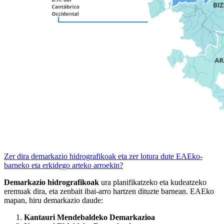
Zer dira demarkazio hidrografikoak eta zer lotura dute EAEko-
barneko eta erkidego arteko arroekin?
Demarkazio hidrografikoak
ura planifikatzeko eta kudeatzeko
eremuak dira, eta zenbait ibai-arro hartzen dituzte barnean. EAEko
mapan, hiru demarkazio daude:
Kantauri Mendebaldeko Demarkazioa