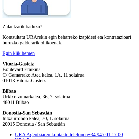
Zalantzarik baduzu?
Kontsultatu URArekin egin beharreko izapideei eta kontratazioari
buruzko galderarik ohikoenak.
Egin klik hemen
Vitoria-Gasteiz
Boulevard Eraikina
C/ Gamarrako Atea kalea, 1A, 11 solairua
01013 Vitoria-Gasteiz
Bilbao
Urkixo zumarkalea, 36, 7. solairua
48011 Bilbao
Donostia-San Sebastián
Intxaurrondo kalea, 70, 1. solairua
20015 Donostia / San Sebastián
URA Agentziaren kontaktu telefonoa
+34 945 01 17 00