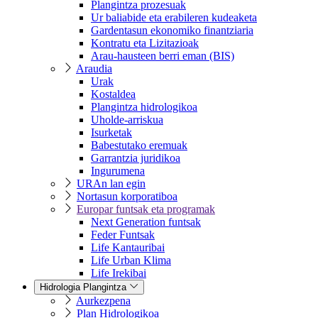
Plangintza prozesuak
Ur baliabide eta erabileren kudeaketa
Gardentasun ekonomiko finantziaria
Kontratu eta Lizitazioak
Arau-hausteen berri eman (BIS)
Araudia
Urak
Kostaldea
Plangintza hidrologikoa
Uholde-arriskua
Isurketak
Babestutako eremuak
Garrantzia juridikoa
Ingurumena
URAn lan egin
Nortasun korporatiboa
Europar funtsak eta programak
Next Generation funtsak
Feder Funtsak
Life Kantauribai
Life Urban Klima
Life Irekibai
Hidrologia Plangintza
Aurkezpena
Plan Hidrologikoa