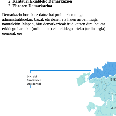
Kantauri Ekialdeko Demarkazioa
Ebroren Demarkazioa
Demarkazio horiek ez datoz bat probintzien muga
administratiboekin, baizik eta ibaien eta haien arroen muga
naturalekin. Mapan, hiru demarkazioak irudikatzen dira, bai eta
erkidego barneko (urdin iluna) eta erkidego arteko (urdin argia)
eremuak ere