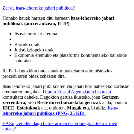
Zer da itsas-lehorreko jabari publikoa?
Honako hauek hartzen ditu barnean
itsas-lehorreko jabari
publikoak (aurrerantzean, ILJP)
:
Itsas-lehorreko eremua.
Barruko urak.
Jurisdikziopeko urak.
Ekonomia-eremuko eta plataforma kontinentaleko baliabide
naturalak.
ILJPari dagozkion ondasunak mugaketaren administrazio-
prozeduraren bidez zehazten dira.
Itsas-lehorreko jabari publikoaren eta jabari hori babesteko zortasun-
eremuaren mugaketa
Uraren Euskal Agentziaren bisorean
kontsultatu daiteke
. Dagokion geruza ikusteko, joan
Geruzen
zerrendara,
ireki
Beste iturri batzuetako geruzak
atala, hautatu
IDEE. Estatukoak
eta, ondoren,
Mugak eta,
bi aldiz,
Itsas-
lehorreko jabari publikoa (PNG, 35 KB).
EAEn, zer alde dago barne-arroen eta erkidego arteko arroen
artean?