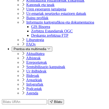
Kontratazioa Hitzarmenak Enkarguak
Kanonak eta tasak
Uren egoeraren jarraipena
Ur-emariak neurtzeko estazioen datuak
Bainu profilak
Informazio kartografikoa eta dokumentazioa
GIS Bisorea
Zerbitzu Estandarrak OGC
Deskarga zerbitzua FTP
Liburutegia
FAQs
Prentsa eta multimedia
Aktualitatea
Albisteak
Erreportajeak
Sentsibilizazio kanpainak
Ur ibilbideak
Bideoak
Argazkiak
Infografiak
Podcastak
Agenda
Bilatu