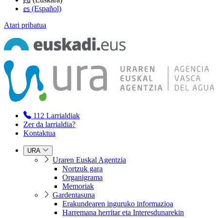
es
(Español)
Atari pribatua
112
Larrialdiak
Zer da larrialdia?
Kontaktua
URA
Uraren Euskal Agentzia
Nortzuk gara
Organigrama
Memoriak
Gardentasuna
Erakundearen inguruko informazioa
Harremana herritar eta Interesdunarekin