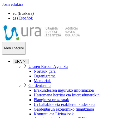
Joan edukira
eu
(Euskara)
es
(Español)
Menu nagusi
URA
Uraren Euskal Agentzia
Nortzuk gara
Organigrama
Memoriak
Gardentasuna
Erakundearen inguruko informazioa
Harremana herritar eta Interesdunarekin
Plangintza prozesuak
Ur baliabide eta erabileren kudeaketa
Gardentasun ekonomiko finantziaria
Kontratu eta Lizitazioak