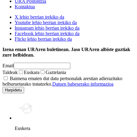
URA Postontzia
Kontaktua
X lehio berrian irekiko da
Youtube lehio berrian irekiko da
Instagram lehio berrian irekiko da
Facebook lehio berrian irekiko da
Flickr lehio berrian irekiko da
Izena eman URAren buletinean. Jaso URAren albiste guztiak
zure helbidean.
Email
Taldeak
Euskara
Gaztelania
Baimena ematen dut datu pertsonalak arestian adierazitako
helburuetarako tratatzeko.
Datuen babeserako informazioa
Euskera