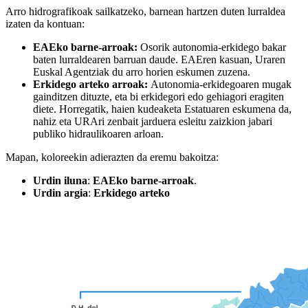
Arro hidrografikoak sailkatzeko, barnean hartzen duten lurraldea
izaten da kontuan:
EAEko barne-arroak:
Osorik autonomia-erkidego bakar
baten lurraldearen barruan daude. EAEren kasuan, Uraren
Euskal Agentziak du arro horien eskumen zuzena.
Erkidego arteko arroak:
Autonomia-erkidegoaren mugak
gainditzen dituzte, eta bi erkidegori edo gehiagori eragiten
diete. Horregatik, haien kudeaketa Estatuaren eskumena da,
nahiz eta URAri zenbait jarduera esleitu zaizkion jabari
publiko hidraulikoaren arloan.
Mapan, koloreekin adierazten da eremu bakoitza:
Urdin iluna
:
EAEko barne-arroak
.
Urdin argia
:
Erkidego arteko