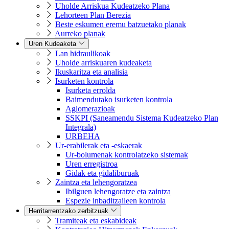
Uholde Arriskua Kudeatzeko Plana
Lehorteen Plan Berezia
Beste eskumen eremu batzuetako planak
Aurreko planak
Uren Kudeaketa
Lan hidraulikoak
Uholde arriskuaren kudeaketa
Ikuskaritza eta analisia
Isurketen kontrola
Isurketa errolda
Baimendutako isurketen kontrola
Aglomerazioak
SSKPI (Saneamendu Sistema Kudeatzeko Plan
Integrala)
URBEHA
Ur-erabilerak eta -eskaerak
Ur-bolumenak kontrolatzeko sistemak
Uren erregistroa
Gidak eta gidaliburuak
Zaintza eta lehengoratzea
Ibilguen lehengoratze eta zaintza
Espezie inbaditzaileen kontrola
Herritarrentzako zerbitzuak
Tramiteak eta eskabideak