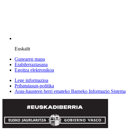
Euskalit
Gunearen mapa
Erabilerraztasuna
Egoitza elektronikoa
Lege informazioa
Pribatutasun-politika
Arau-hausteen berri emateko Barneko Informazio Sistema