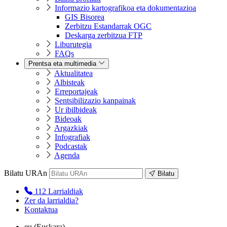
Informazio kartografikoa eta dokumentazioa
GIS Bisorea
Zerbitzu Estandarrak OGC
Deskarga zerbitzua FTP
Liburutegia
FAQs
Prentsa eta multimedia
Aktualitatea
Albisteak
Erreportajeak
Sentsibilizazio kanpainak
Ur ibilbideak
Bideoak
Argazkiak
Infografiak
Podcastak
Agenda
Bilatu URAn
Bilatu
112
Larrialdiak
Zer da larrialdia?
Kontaktua
eu
(Euskara)