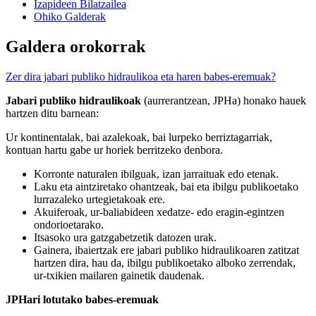
Izapideen Bilatzailea
Ohiko Galderak
Galdera orokorrak
Zer dira jabari publiko hidraulikoa eta haren babes-eremuak?
Jabari publiko hidraulikoak
(aurrerantzean, JPHa) honako hauek
hartzen ditu barnean:
Ur kontinentalak, bai azalekoak, bai lurpeko berriztagarriak,
kontuan hartu gabe ur horiek berritzeko denbora.
Korronte naturalen ibilguak, izan jarraituak edo etenak.
Laku eta aintziretako ohantzeak, bai eta ibilgu publikoetako
lurrazaleko urtegietakoak ere.
Akuiferoak, ur-baliabideen xedatze- edo eragin-egintzen
ondorioetarako.
Itsasoko ura gatzgabetzetik datozen urak.
Gainera, ibaiertzak ere jabari publiko hidraulikoaren zatitzat
hartzen dira, hau da, ibilgu publikoetako alboko zerrendak,
ur-txikien mailaren gainetik daudenak.
JPHari lotutako babes-eremuak