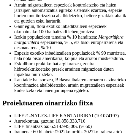
Arrain migratzaileen espezieak kontrolatzeko eta haien
jarraipen automatizatua egiteko sistemak ezartzea, espezie
horien monitorizazioa ahalbidetzeko, betiere gizakiak ahalik
eta gutxien esku harturik.
Gaur egun, flora exotiko inbaditzaileen espezieek
okupatutako 100 ha haltzadi lehengoratzea.
Izokin populazioen tamaina % 10 handitzea;
Margaritifera
margaritifera
espeziarena, % 5, eta bisoi europarrarena eta
desmanarena, % 10.
Espezie exotiko inbaditzaileen populazioak % 90 murriztea,
hala nola bisoi amerikarra, koipua eta arratoi musketaduna.
Eskuliburu praktiko bat argitaratzea, zentral
hidroelektrikoetako presek arrainen migrazioan duten
inpaktua murrizteko.
Lan talde bat sortzea, Bidasoa ibaiaren arroaren nazioarteko
koordinazioa ahalbidetzeko, arrain migratzaileen espezieak
kudeatzeko eta haien jarraipena egiteko.
Proiektuaren oinarrizko fitxa
LIFE21-NAT-ES-LIFE KANTAURIBAI (101074197)
Aurrekontua, guztira: 10.858.333,71€
LIFE finantzazioa: 6.514.995,00€ (% 60)
Iraupena: 60 hilabete (2022ko urritik 2027ko irailera arte).