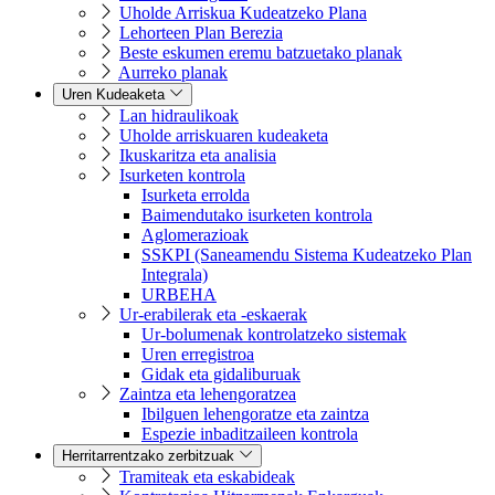
Uholde Arriskua Kudeatzeko Plana
Lehorteen Plan Berezia
Beste eskumen eremu batzuetako planak
Aurreko planak
Uren Kudeaketa
Lan hidraulikoak
Uholde arriskuaren kudeaketa
Ikuskaritza eta analisia
Isurketen kontrola
Isurketa errolda
Baimendutako isurketen kontrola
Aglomerazioak
SSKPI (Saneamendu Sistema Kudeatzeko Plan
Integrala)
URBEHA
Ur-erabilerak eta -eskaerak
Ur-bolumenak kontrolatzeko sistemak
Uren erregistroa
Gidak eta gidaliburuak
Zaintza eta lehengoratzea
Ibilguen lehengoratze eta zaintza
Espezie inbaditzaileen kontrola
Herritarrentzako zerbitzuak
Tramiteak eta eskabideak