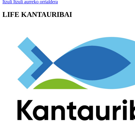
Itzuli
Itzuli aurreko orrialdera
LIFE KANTAURIBAI