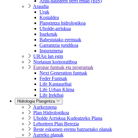
Arau-hausteen berri eman (BIS)
Araudia
Urak
Kostaldea
Plangintza hidrologikoa
Uholde-arriskua
Isurketak
Babestutako eremuak
Garrantzia juridikoa
Ingurumena
URAn lan egin
Nortasun korporatiboa
Europar funtsak eta programak
Next Generation funtsak
Feder Funtsak
Life Kantauribai
Life Urban Klima
Life Irekibai
Hidrologia Plangintza
Aurkezpena
Plan Hidrologikoa
Uholde Arriskua Kudeatzeko Plana
Lehorteen Plan Berezia
Beste eskumen eremu batzuetako planak
Aurreko planak