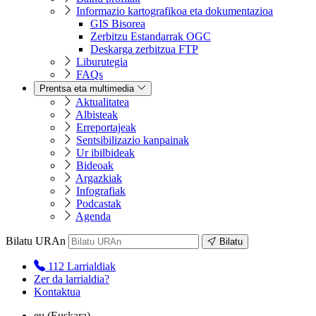
Informazio kartografikoa eta dokumentazioa
GIS Bisorea
Zerbitzu Estandarrak OGC
Deskarga zerbitzua FTP
Liburutegia
FAQs
Prentsa eta multimedia
Aktualitatea
Albisteak
Erreportajeak
Sentsibilizazio kanpainak
Ur ibilbideak
Bideoak
Argazkiak
Infografiak
Podcastak
Agenda
Bilatu URAn
Bilatu
112
Larrialdiak
Zer da larrialdia?
Kontaktua
eu
(Euskara)