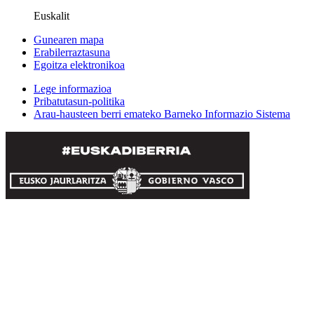
Euskalit
Gunearen mapa
Erabilerraztasuna
Egoitza elektronikoa
Lege informazioa
Pribatutasun-politika
Arau-hausteen berri emateko Barneko Informazio Sistema