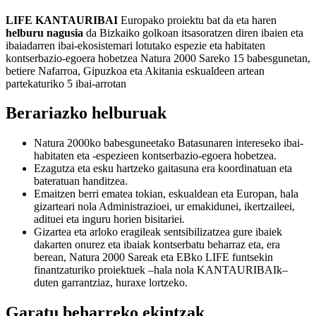
LIFE KANTAURIBAI
Europako proiektu bat da eta haren
helburu nagusia
da Bizkaiko golkoan itsasoratzen diren ibaien eta
ibaiadarren ibai-ekosistemari lotutako espezie eta habitaten
kontserbazio-egoera hobetzea Natura 2000 Sareko 15 babesgunetan,
betiere Nafarroa, Gipuzkoa eta Akitania eskualdeen artean
partekaturiko 5 ibai-arrotan
Berariazko helburuak
Natura 2000ko babesguneetako Batasunaren intereseko ibai-
habitaten eta -espezieen kontserbazio-egoera hobetzea.
Ezagutza eta esku hartzeko gaitasuna era koordinatuan eta
bateratuan handitzea.
Emaitzen berri ematea tokian, eskualdean eta Europan, hala
gizarteari nola Administrazioei, ur emakidunei, ikertzaileei,
adituei eta inguru horien bisitariei.
Gizartea eta arloko eragileak sentsibilizatzea gure ibaiek
dakarten onurez eta ibaiak kontserbatu beharraz eta, era
berean, Natura 2000 Sareak eta EBko LIFE funtsekin
finantzaturiko proiektuek –hala nola KANTAURIBAIk–
duten garrantziaz, huraxe lortzeko.
Garatu beharreko ekintzak