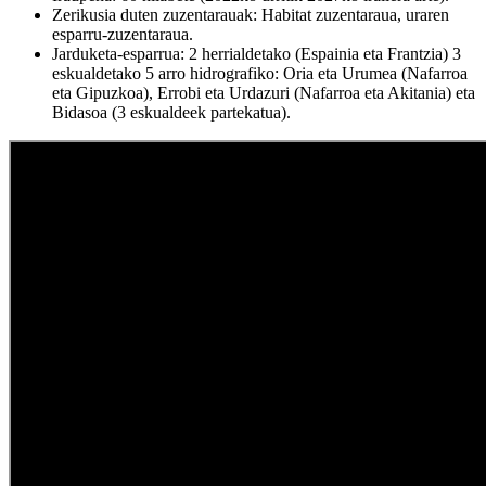
Zerikusia duten zuzentarauak: Habitat zuzentaraua, uraren
esparru-zuzentaraua.
Jarduketa-esparrua: 2 herrialdetako (Espainia eta Frantzia) 3
eskualdetako 5 arro hidrografiko: Oria eta Urumea (Nafarroa
eta Gipuzkoa), Errobi eta Urdazuri (Nafarroa eta Akitania) eta
Bidasoa (3 eskualdeek partekatua).