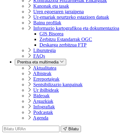
Kontratazioa Hitzarmenak Enkarguak
Kanonak eta tasak
Uren egoeraren jarraipena
Ur-emariak neurtzeko estazioen datuak
Bainu profilak
Informazio kartografikoa eta dokumentazioa
GIS Bisorea
Zerbitzu Estandarrak OGC
Deskarga zerbitzua FTP
Liburutegia
FAQs
Prentsa eta multimedia
Aktualitatea
Albisteak
Erreportajeak
Sentsibilizazio kanpainak
Ur ibilbideak
Bideoak
Argazkiak
Infografiak
Podcastak
Agenda
Bilatu