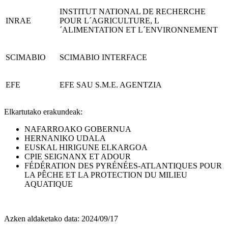
INSTITUT NATIONAL DE RECHERCHE
INRAE
POUR L´AGRICULTURE, L
´ALIMENTATION ET L´ENVIRONNEMENT
SCIMABIO
SCIMABIO INTERFACE
EFE
EFE SAU S.M.E. AGENTZIA
Elkartutako erakundeak:
NAFARROAKO GOBERNUA
HERNANIKO UDALA
EUSKAL HIRIGUNE ELKARGOA
CPIE SEIGNANX ET ADOUR
FÉDÉRATION DES PYRÉNÉES-ATLANTIQUES POUR
LA PÊCHE ET LA PROTECTION DU MILIEU
AQUATIQUE
Azken aldaketako data:
2024/09/17