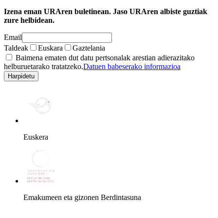
Izena eman URAren buletinean. Jaso URAren albiste guztiak
zure helbidean.
Email
Taldeak
Euskara
Gaztelania
Baimena ematen dut datu pertsonalak arestian adierazitako
helburuetarako tratatzeko.
Datuen babeserako informazioa
Euskera
Emakumeen eta gizonen Berdintasuna