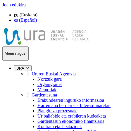
Joan edukira
eu
(Euskara)
es
(Español)
Menu nagusi
URA
Uraren Euskal Agentzia
Nortzuk gara
Organigrama
Memoriak
Gardentasuna
Erakundearen inguruko informazioa
Harremana herritar eta Interesdunarekin
Plangintza prozesuak
Ur baliabide eta erabileren kudeaketa
Gardentasun ekonomiko finantziaria
Kontratu eta Lizitazioak