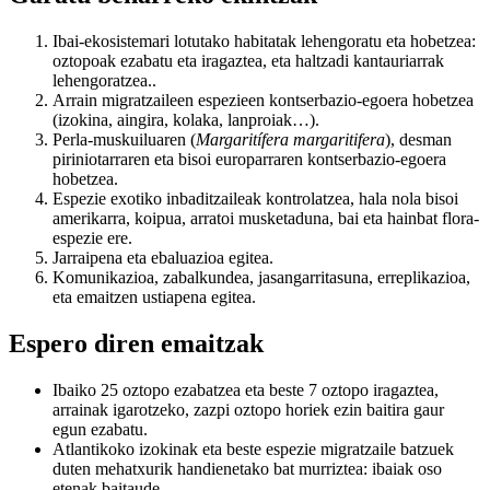
Ibai-ekosistemari lotutako habitatak lehengoratu eta hobetzea:
oztopoak ezabatu eta iragaztea, eta haltzadi kantauriarrak
lehengoratzea..
Arrain migratzaileen espezieen kontserbazio-egoera hobetzea
(izokina, aingira, kolaka, lanproiak…).
Perla-muskuiluaren (
Margaritífera margaritifera
), desman
piriniotarraren eta bisoi europarraren kontserbazio-egoera
hobetzea.
Espezie exotiko inbaditzaileak kontrolatzea, hala nola bisoi
amerikarra, koipua, arratoi musketaduna, bai eta hainbat flora-
espezie ere.
Jarraipena eta ebaluazioa egitea.
Komunikazioa, zabalkundea, jasangarritasuna, erreplikazioa,
eta emaitzen ustiapena egitea.
Espero diren emaitzak
Ibaiko 25 oztopo ezabatzea eta beste 7 oztopo iragaztea,
arrainak igarotzeko, zazpi oztopo horiek ezin baitira gaur
egun ezabatu.
Atlantikoko izokinak eta beste espezie migratzaile batzuek
duten mehatxurik handienetako bat murriztea: ibaiak oso
etenak baitaude.