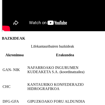
BAZKIDEAK
Lifekantauribairen bazkideak
Akronimoa
Erakundea
NAFARROAKO INGURUMEN
GAN- NIK
KUDEAKETA S.A. (koordinatzailea)
KANTAURIKO KONFEDERAZIO
CHC
HIDROGRAFIKOA
DFG-GFA
GIPUZKOAKO FORU ALDUNDIA