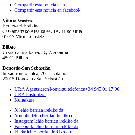
Compartir esta noticia en x
Compartir esta noticia en facebook
Vitoria-Gasteiz
Boulevard Eraikina
C/ Gamarrako Atea kalea, 1A, 11 solairua
01013 Vitoria-Gasteiz
Bilbao
Urkixo zumarkalea, 36, 7. solairua
48011 Bilbao
Donostia-San Sebastián
Intxaurrondo kalea, 70, 1. solairua
20015 Donostia / San Sebastián
URA Agentziaren kontaktu telefonoa
+34 945 01 17 00
URA Postontzia
Kontaktua
X lehio berrian irekiko da
Youtube lehio berrian irekiko da
Instagram lehio berrian irekiko da
Facebook lehio berrian irekiko da
Flickr lehio berrian irekiko da