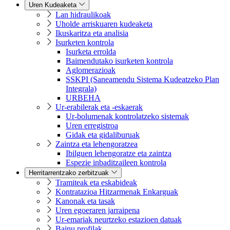
Uren Kudeaketa
Lan hidraulikoak
Uholde arriskuaren kudeaketa
Ikuskaritza eta analisia
Isurketen kontrola
Isurketa errolda
Baimendutako isurketen kontrola
Aglomerazioak
SSKPI (Saneamendu Sistema Kudeatzeko Plan
Integrala)
URBEHA
Ur-erabilerak eta -eskaerak
Ur-bolumenak kontrolatzeko sistemak
Uren erregistroa
Gidak eta gidaliburuak
Zaintza eta lehengoratzea
Ibilguen lehengoratze eta zaintza
Espezie inbaditzaileen kontrola
Herritarrentzako zerbitzuak
Tramiteak eta eskabideak
Kontratazioa Hitzarmenak Enkarguak
Kanonak eta tasak
Uren egoeraren jarraipena
Ur-emariak neurtzeko estazioen datuak
Bainu profilak