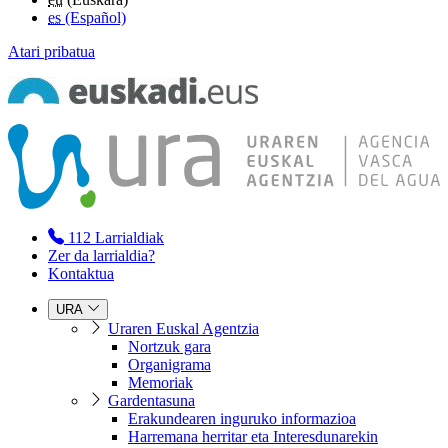
es
(Español)
Atari pribatua
112
Larrialdiak
Zer da larrialdia?
Kontaktua
URA
Uraren Euskal Agentzia
Nortzuk gara
Organigrama
Memoriak
Gardentasuna
Erakundearen inguruko informazioa
Harremana herritar eta Interesdunarekin