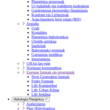
Plangintza prozesuak
Ur baliabide eta erabileren kudeaketa
Gardentasun ekonomiko finantziaria
Kontratu eta Lizitazioak
Arau-hausteen berri eman (BIS)
Araudia
Urak
Kostaldea
Plangintza hidrologikoa
Uholde-arriskua
Isurketak
Babestutako eremuak
Garrantzia juridikoa
Ingurumena
URAn lan egin
Nortasun korporatiboa
Europar funtsak eta programak
Next Generation funtsak
Feder Funtsak
Life Kantauribai
Life Urban Klima
Life Irekibai
Hidrologia Plangintza
Aurkezpena
Plan Hidrologikoa