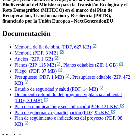
Biodiversidad del Ministerio para la Transición Ecológica y el
Reto Demográfico (MITECO) en el marco del Plan de
Recuperación, Transformación y Resiliencia (PRTR),
financiado por la Unión Europea - NextGenerationEU.
Documentación
Memoria de fin de obra. (PDF, 627 KB)
Memoria (PDF, 3 MB)
Anejos (ZIP, 1 GB)
Planos (ZIP, 115 MB)
,
Planos editables (ZIP, 1 GB)
Pliego (PDF, 37 MB)
Presupuesto (PDF, 1 MB)
,
Presupuesto editable (ZIP, 472
KB)
Estudio de seguridad y salud (PDF, 14 MB)
Documento refundido del programa vigilancia ambiental
(PDF, 39 MB)
Plan de comunicación y sensibilización(PDF, 121 KB)
Plan de gobernanza y participación (PDF, 95 KB)
Plan de seguimiento e indicadores del proyecto (PDF, 98
KB)