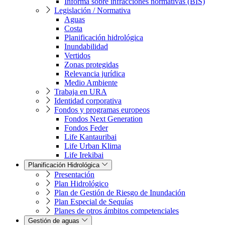
Informa sobre infracciones normativas (BIS)
Legislación / Normativa
Aguas
Costa
Planificación hidrológica
Inundabilidad
Vertidos
Zonas protegidas
Relevancia jurídica
Medio Ambiente
Trabaja en URA
Identidad corporativa
Fondos y programas europeos
Fondos Next Generation
Fondos Feder
Life Kantauribai
Life Urban Klima
Life Irekibai
Planificación Hidrológica
Presentación
Plan Hidrológico
Plan de Gestión de Riesgo de Inundación
Plan Especial de Sequías
Planes de otros ámbitos competenciales
Gestión de aguas