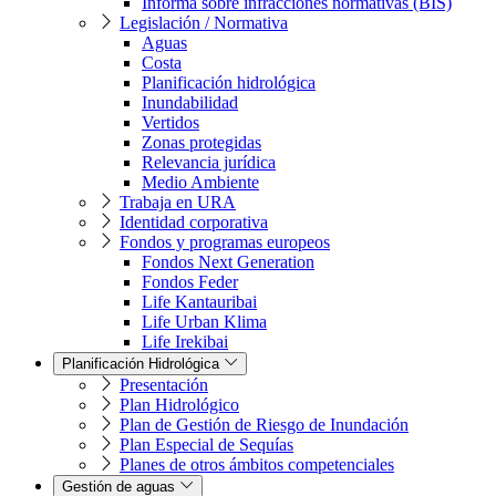
Informa sobre infracciones normativas (BIS)
Legislación / Normativa
Aguas
Costa
Planificación hidrológica
Inundabilidad
Vertidos
Zonas protegidas
Relevancia jurídica
Medio Ambiente
Trabaja en URA
Identidad corporativa
Fondos y programas europeos
Fondos Next Generation
Fondos Feder
Life Kantauribai
Life Urban Klima
Life Irekibai
Planificación Hidrológica
Presentación
Plan Hidrológico
Plan de Gestión de Riesgo de Inundación
Plan Especial de Sequías
Planes de otros ámbitos competenciales
Gestión de aguas