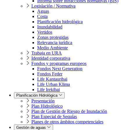
Informa sobre infracciones normativas (BIS)
Legislación / Normativa
Aguas
Costa
Planificación hidrológica
Inundabilidad
Vertidos
Zonas protegidas
Relevancia jurídica
Medio Ambiente
Trabaja en URA
Identidad corporativa
Fondos y programas europeos
Fondos Next Generation
Fondos Feder
Life Kantauribai
Life Urban Klima
Life Irekibai
Planificación Hidrológica
Presentación
Plan Hidrológico
Plan de Gestión de Riesgo de Inundación
Plan Especial de Sequías
Planes de otros ámbitos competenciales
Gestión de aguas