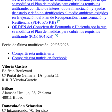
se modifica el Plan de medidas para cubrir los requisitos
antifraude, conflicto de interés, doble financiación y ayudas
de estado y daño no significativo al medio ambiente exigidos
en la ejecución del Plan de Recuperación, Transformación y
Resiliencia. (PDF, 575 KB)
ORDEN del Consejero de Economía y Hacienda por la que
se modifica el Plan de medidas para cubrir los requisitos
antifraude (PDF, 864 KB)
Fecha de última modificación:
29/05/2026
Compartir esta noticia en x
Compartir esta noticia en facebook
Vitoria-Gasteiz
Edificio Boulevard
C/ Portal de Gamarra, 1A, planta 11
01013 Vitoria-Gasteiz
Bilbao
Alameda Urquijo, 36, 7ª planta
48011 Bilbao
Donostia-San Sebastián
C/ Intxaurrondo, 70, 1er piso