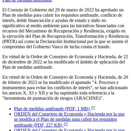
El Consejo de Gobierno del 29 de marzo de 2022 ha aprobado un
Plan de medidas para cubrir los requisitos antifraude, conflicto de
interés, doble financiación y ayudas de estado y daño no
significativo al medio ambiente para las iniciativas financiadas con
recursos del Mecanismo de Recuperación y Resiliencia, exigido en
la ejecución del Plan de Recuperación, Transformación y Resiliencia
(PRTR) así como la Declaración Institucional por la que se asume el
compromiso del Gobierno Vasco de lucha contra el fraude.
En virtud de la Orden de Consejero de Economía y Hacienda, de 22
de diciembre de 2022 se ha modificado el ámbito de aplicación del
Plan de medidas antifraude.
En virtud de la Orden de Consejero de Economía y Hacienda, de 20
de febrero de 2023 se ha modificado el apartado "4. Procesos e
instrumentos para evitar los conflictos de interés", se han adicionado
los anexos X, XI y XII y se ha suprimido toda referencia a la
"herramienta de puntuación de riesgos (ARACHNE)".
Plan de medidas antifraude (PDF, 1 MB)
ORDEN del Consejero de Economía y Hacienda por la que
se modifica el Plan de medidas para cubrir los requisitos
antifraude (PDF, 227 KB)
ORDEN del Consejero de Economía y Hacienda por la que