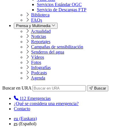
Servicios Estándar OGC
Servicio de Descargas FTP
Biblioteca
FAQs
Prensa y Multimedia
Actualidad
Noticias
Reportajes
Campañas de sensibilización
Senderos del agua
Vídeos
Fotos
Infografías
Podcasts
Agenda
Buscar en URA
Buscar
112
Emergencias
¿Qué se considera una emergencia?
Contacto
eu
(Euskara)
es
(Español)