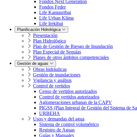
Fondos Next Generation
Fondos Feder
Life Kantauribai
Life Urban Klima
Life Irekibai
Planificación Hidrológica
Presentación
Plan Hidrológico
Plan de Gestión de Riesgo de Inundación
Plan Especial de Sequías
Planes de otros ámbitos competenciales
Gestión de aguas
Obras hidráulicas
Gestión de inundaciones
Vigilancia y análisis
Control de vertidos
Censo de vertidos autorizados
Control de vertidos autorizados
Aglomeraciones urbanas de la CAPV
PIGSS (Plan Integral de Gestión del Sistema de S
URBEHA
Usos y demandas del agua
Sistema de control volumétrico
Registro de Aguas
Guías y Manuales