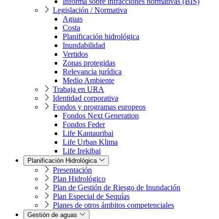
Informa sobre infracciones normativas (BIS)
Legislación / Normativa
Aguas
Costa
Planificación hidrológica
Inundabilidad
Vertidos
Zonas protegidas
Relevancia jurídica
Medio Ambiente
Trabaja en URA
Identidad corporativa
Fondos y programas europeos
Fondos Next Generation
Fondos Feder
Life Kantauribai
Life Urban Klima
Life Irekibai
Planificación Hidrológica
Presentación
Plan Hidrológico
Plan de Gestión de Riesgo de Inundación
Plan Especial de Sequías
Planes de otros ámbitos competenciales
Gestión de aguas