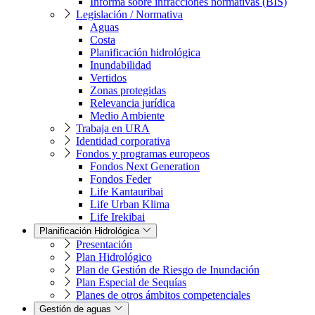
Informa sobre infracciones normativas (BIS)
Legislación / Normativa
Aguas
Costa
Planificación hidrológica
Inundabilidad
Vertidos
Zonas protegidas
Relevancia jurídica
Medio Ambiente
Trabaja en URA
Identidad corporativa
Fondos y programas europeos
Fondos Next Generation
Fondos Feder
Life Kantauribai
Life Urban Klima
Life Irekibai
Planificación Hidrológica
Presentación
Plan Hidrológico
Plan de Gestión de Riesgo de Inundación
Plan Especial de Sequías
Planes de otros ámbitos competenciales
Gestión de aguas