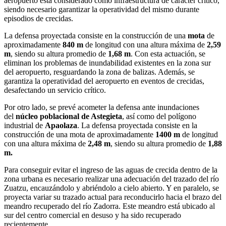
aeropuerto está considerado como infraestructura de carácter crítico,
siendo necesario garantizar la operatividad del mismo durante
episodios de crecidas.
La defensa proyectada consiste en la construcción de una
mota
de
aproximadamente
840 m
de longitud con una altura máxima de
2,59
m
, siendo su altura promedio de
1,68 m
. Con esta actuación, se
eliminan los problemas de inundabilidad existentes en la zona sur
del aeropuerto, resguardando la zona de balizas. Además, se
garantiza la operatividad del aeropuerto en eventos de crecidas,
desafectando un servicio crítico.
Por otro lado, se prevé acometer la defensa ante inundaciones
del
núcleo poblacional de Astegieta
, así como del polígono
industrial de
Apaolaza
. La defensa proyectada consiste en la
construcción de una mota de aproximadamente
1400 m
de longitud
con una altura máxima de
2,48 m
, siendo su altura promedio de
1,88
m.
Para conseguir evitar el ingreso de las aguas de crecida dentro de la
zona urbana es necesario realizar una adecuación del trazado del río
Zuatzu, encauzándolo y abriéndolo a cielo abierto. Y en paralelo, se
proyecta variar su trazado actual para reconducirlo hacia el brazo del
meandro recuperado del río Zadorra. Este meandro está ubicado al
sur del centro comercial en desuso y ha sido recuperado
recientemente.