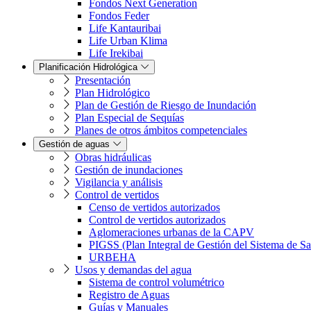
Fondos Next Generation
Fondos Feder
Life Kantauribai
Life Urban Klima
Life Irekibai
Planificación Hidrológica
Presentación
Plan Hidrológico
Plan de Gestión de Riesgo de Inundación
Plan Especial de Sequías
Planes de otros ámbitos competenciales
Gestión de aguas
Obras hidráulicas
Gestión de inundaciones
Vigilancia y análisis
Control de vertidos
Censo de vertidos autorizados
Control de vertidos autorizados
Aglomeraciones urbanas de la CAPV
PIGSS (Plan Integral de Gestión del Sistema de S
URBEHA
Usos y demandas del agua
Sistema de control volumétrico
Registro de Aguas
Guías y Manuales