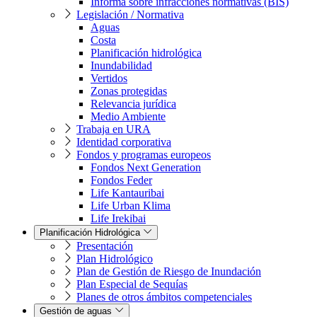
Informa sobre infracciones normativas (BIS)
Legislación / Normativa
Aguas
Costa
Planificación hidrológica
Inundabilidad
Vertidos
Zonas protegidas
Relevancia jurídica
Medio Ambiente
Trabaja en URA
Identidad corporativa
Fondos y programas europeos
Fondos Next Generation
Fondos Feder
Life Kantauribai
Life Urban Klima
Life Irekibai
Planificación Hidrológica
Presentación
Plan Hidrológico
Plan de Gestión de Riesgo de Inundación
Plan Especial de Sequías
Planes de otros ámbitos competenciales
Gestión de aguas