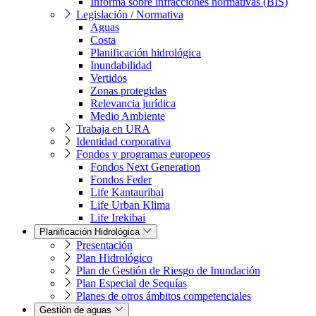
Informa sobre infracciones normativas (BIS)
Legislación / Normativa
Aguas
Costa
Planificación hidrológica
Inundabilidad
Vertidos
Zonas protegidas
Relevancia jurídica
Medio Ambiente
Trabaja en URA
Identidad corporativa
Fondos y programas europeos
Fondos Next Generation
Fondos Feder
Life Kantauribai
Life Urban Klima
Life Irekibai
Planificación Hidrológica
Presentación
Plan Hidrológico
Plan de Gestión de Riesgo de Inundación
Plan Especial de Sequías
Planes de otros ámbitos competenciales
Gestión de aguas