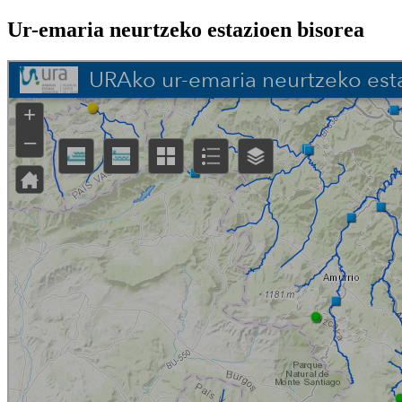
Ur-emaria neurtzeko estazioen bisorea