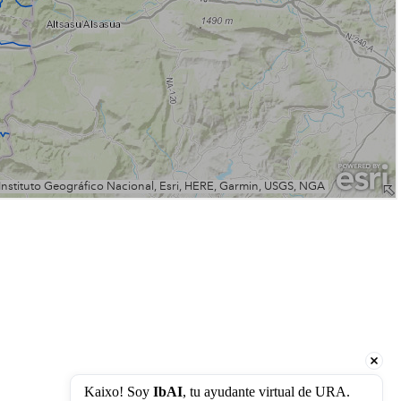
Kaixo! Soy 
IbAI
, tu ayudante virtual de URA. 