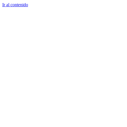
Ir al contenido
eu
(Euskara)
es
(Español)