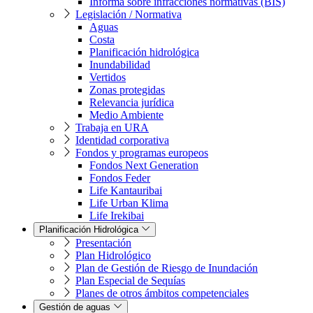
Informa sobre infracciones normativas (BIS)
Legislación / Normativa
Aguas
Costa
Planificación hidrológica
Inundabilidad
Vertidos
Zonas protegidas
Relevancia jurídica
Medio Ambiente
Trabaja en URA
Identidad corporativa
Fondos y programas europeos
Fondos Next Generation
Fondos Feder
Life Kantauribai
Life Urban Klima
Life Irekibai
Planificación Hidrológica
Presentación
Plan Hidrológico
Plan de Gestión de Riesgo de Inundación
Plan Especial de Sequías
Planes de otros ámbitos competenciales
Gestión de aguas