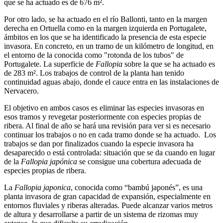
que se ha actuado es de 676 m².
Por otro lado, se ha actuado en el río Ballonti, tanto en la margen
derecha en Ortuella como en la margen izquierda en Portugalete,
ámbitos en los que se ha identificado la presencia de esta especie
invasora. En concreto, en un tramo de un kilómetro de longitud, en
el entorno de la conocida como "rotonda de los tubos" de
Portugalete. La superficie de
Fallopia
sobre la que se ha actuado es
de 283 m². Los trabajos de control de la planta han tenido
continuidad aguas abajo, donde el cauce entra en las instalaciones de
Nervacero.
El objetivo en ambos casos es eliminar las especies invasoras en
esos tramos y revegetar posteriormente con especies propias de
ribera. Al final de año se hará una revisión para ver si es necesario
continuar los trabajos o no en cada tramo donde se ha actuado. Los
trabajos se dan por finalizados cuando la especie invasora ha
desaparecido o está controlada: situación que se da cuando en lugar
de la
Fallopia japónica
se consigue una cobertura adecuada de
especies propias de ribera.
La
Fallopia japonica
, conocida como “bambú japonés”, es una
planta invasora de gran capacidad de expansión, especialmente en
entornos fluviales y riberas alteradas. Puede alcanzar varios metros
de altura y desarrollarse a partir de un sistema de rizomas muy