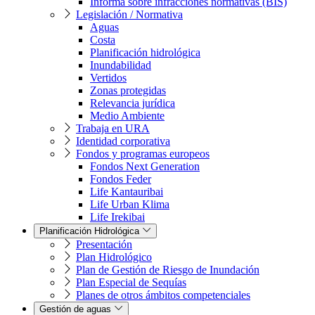
Informa sobre infracciones normativas (BIS)
Legislación / Normativa
Aguas
Costa
Planificación hidrológica
Inundabilidad
Vertidos
Zonas protegidas
Relevancia jurídica
Medio Ambiente
Trabaja en URA
Identidad corporativa
Fondos y programas europeos
Fondos Next Generation
Fondos Feder
Life Kantauribai
Life Urban Klima
Life Irekibai
Planificación Hidrológica
Presentación
Plan Hidrológico
Plan de Gestión de Riesgo de Inundación
Plan Especial de Sequías
Planes de otros ámbitos competenciales
Gestión de aguas