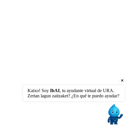
Kaixo! Soy 
IbAI
, tu ayudante virtual de URA. 
Zertan lagun zaitzaket? ¿En qué te puedo ayudar?