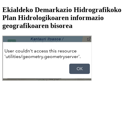
Ekialdeko Demarkazio Hidrografikoko
Plan Hidrologikoaren informazio
geografikoaren bisorea